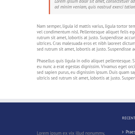
Lorem ipsum dolor sit amet, consectetuer a
ad minim veniam, quis nostrud exerci tation
Nam semper, ligula id mattis varius, ligula tortor t
vel condimentum nisl. Pellentesque aliquet felis ege
rutrum sit amet, lobortis at justo. Suspendisse ac
ultrices. Cras malesuada eros et nibh laoreet dictum
sed rutrum sit amet, lobortis at justo. Suspendisse
Phasellus quis ligula in odio aliquet pellentesque.
eu nunc a erat egestas dignissim. Vivamus eget orci 
sed sapien purus, eu dignissim ipsum. Duis quam sapi
ultricis sed rutrum sit amet, lobortis at justo. Sus
RECENT
Prae
Lorem ipsum ex vix illud nonummy,