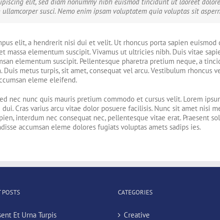
dipiscing elit, sed diam nonummy nibh euismod tincidunt ut laoreet dolor
 ullamcorper susci. Nemo enim ipsam voluptatem quia voluptas sit aspernat
empus elit, a hendrerit nisi dui et velit. Ut rhoncus porta sapien euism
t massa elementum suscipit. Vivamus ut ultricies nibh. Duis vitae sapien 
cumsan elementum suscipit. Pellentesque pharetra pretium neque, a tinc
. Duis metus turpis, sit amet, consequat vel arcu. Vestibulum rhoncus ve
 accumsan eleme eleifend.
 Sed nec nunc quis mauris pretium commodo et cursus velit. Lorem ipsum 
dui. Cras varius arcu vitae dolor posuere facilisis. Nunc sit amet nisi 
en, interdum nec consequat nec, pellentesque vitae erat. Praesent sollic
pendisse accumsan eleme dolores fugiats voluptas amets sadips ies.
 POSTS
CATEGORIES
sent Et Urna Turpis
Creative