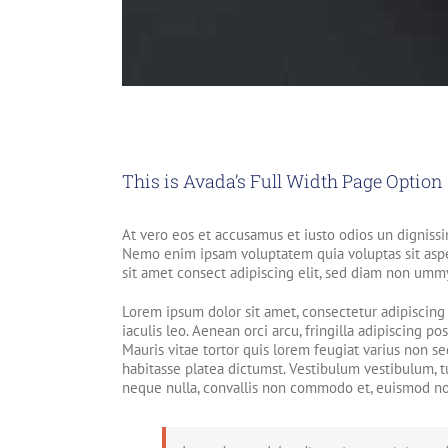
This is Avada’s Full Width Page Option
At vero eos et accusamus et iusto odios un dignissi
Nemo enim ipsam voluptatem quia voluptas sit asper
sit amet consect adipiscing elit, sed diam non umm
Lorem ipsum dolor sit amet, consectetur adipiscing 
iaculis leo. Aenean orci arcu, fringilla adipiscing po
Mauris vitae tortor quis lorem feugiat varius non s
habitasse platea dictumst. Vestibulum vestibulum, tu
neque nulla, convallis non commodo et, euismod non t