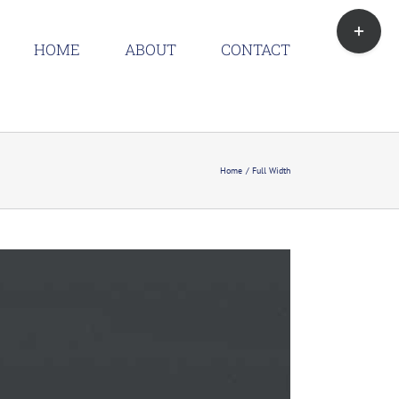
Toggle
Sliding
HOME
ABOUT
CONTACT
Bar
Area
Home
Full Width