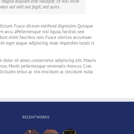
e magna aliquam erat volutpat. Ut wisi enim
ur aut odit aut fugit, sed quirs.
od dictum. Fusce dictum eleifend dignissim. Quisque
arcu. aPellentesque nisi ligula, facilisis sed
idunt enim faucibus non. Fusce ultrices accumsan
lit eget augue adipiscing vitae imperdiet turpis is
dolor sit amet, consectetur adipiscing elit. Mauris
metus. Morbi pellentesque venenatis rhoncus. Cras
itudin tellus ac nisl tincidunt ac tincidunt nulla
RECENT WORKS