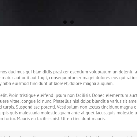
mos ducimus qui blan ditiis prasixer esentium voluptatum un deleniti at
natur aut odit aut fugit, consequunturser magni dolores eos qui rati
y nibh euismod tincidunt ut laoreet, dolore magna aliquam.
elit. Proin tristique eleifend ipsum non facilisis. Donec elementum auct
suere vitae, congue id nunc. Phasellus nisl dolor, blandit a varius sit ame
ed turpis. Suspendisse potenti. Vestibulum non lectus tincidunt magna e
rpis quis malesuada molestie, quam ante aliquet lacus, quis molestie ur
ortor. Mauris eu facilisis nisl. Ut eu tincidunt mauris.