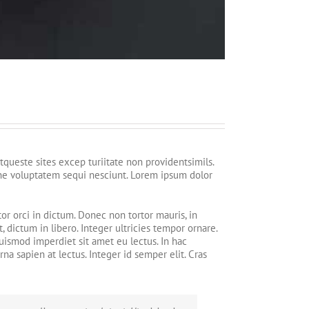
queste sites excep turiitate non providentsimils.
one voluptatem sequi nesciunt. Lorem ipsum dolor
or orci in dictum. Donec non tortor mauris, in
t, dictum in libero. Integer ultricies tempor ornare.
uismod imperdiet sit amet eu lectus. In hac
na sapien at lectus. Integer id semper elit. Cras