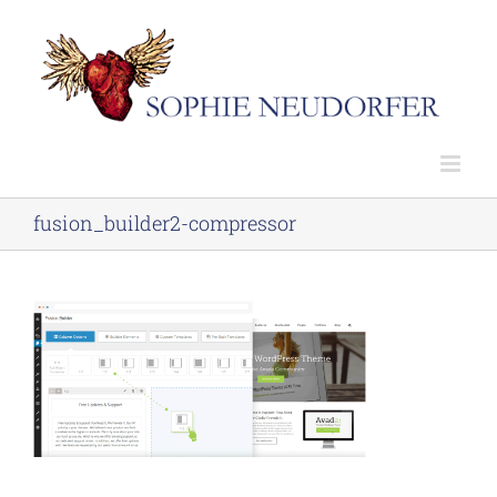
Skip
to
content
fusion_builder2-compressor