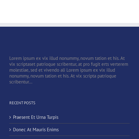
Lorem ipsum ex vix illud nonummy, novum tation et his. At
vix scriptaset patrioque scribentur, at pro fugit erts verterem
molestiae, sed et vivendo ali Lorem ipsum ex vix illud
nonummy, novum tation et his. At vix scripta patrioque
scribentur...
RECENT POSTS
Praesent Et Urna Turpis
Donec At Mauris Enims