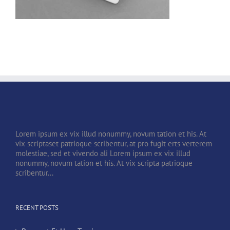
Lorem ipsum ex vix illud nonummy, novum tation et his. At
vix scriptaset patrioque scribentur, at pro fugit erts verterem
molestiae, sed et vivendo ali Lorem ipsum ex vix illud
nonummy, novum tation et his. At vix scripta patrioque
scribentur...
RECENT POSTS